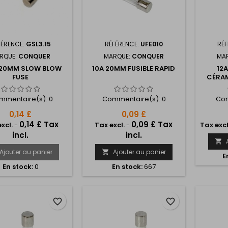
FÉRENCE:
GSL3.15
RÉFÉRENCE:
UFE010
RÉF
RQUE:
CONQUER
MARQUE:
CONQUER
MA
 20MM SLOW BLOW
10A 20MM FUSIBLE RAPID
12
FUSE
CÉRAM
mmentaire(s):
0
Commentaire(s):
0
Com
0,14 £
0,09 £
0,14 £ Tax
0,09 £ Tax
xcl.
-
Tax excl.
-
Tax excl
incl.
incl.

Ajouter au panier
Ajouter au panier

E
En stock:
0
En stock:
667
favorite_border
favorite_border