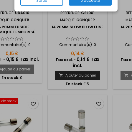
Sortie
J'accepte
FÉRENCE:
UDA010
RÉFÉRENCE:
GSL001
RÉ
RQUE:
CONQUER
MARQUE:
CONQUER
MA
A 20MM FUSIBLE
1A 20MM SLOW BLOW FUSE
1A 2
MIQUE TEMPORISÉ
mmentaire(s):
0
Commentaire(s):
0
Com
0,15 £
0,14 £
0,15 £ Tax incl.
0,14 £ Tax
l.
-
Tax excl.
-
Tax e
incl.
Ajouter au panier
Ajouter au panier


En stock:
0
En stock:
115
 de stock
favorite_border
favorite_border