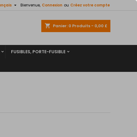

ançais
Bienvenue,
Connexion
ou
Créez votre compte
×
×
×
×
shopping_cart
Panier:
0
Produits - 0,00 £
FUSIBLES, PORTE-FUSIBLE
)
n
s