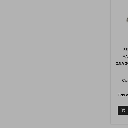
RÉ
MA
2.5A 
Co
Tax e
