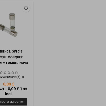
favorite_border
FÉRENCE:
GFE016
RQUE:
CONQUER
0MM FUSIBLE RAPID
mentaire(s):
0
0,09 £
0,09 £ Tax
xcl.
-
incl.
Ajouter au panier