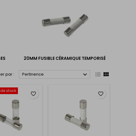
SES
20MM FUSIBLE CÉRAMIQUE TEMPORISÉ



ier par :
Pertinence
 de stock
favorite_border
favorite_border