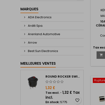
MARQUES
RÉ
MA
ADA Electronics
10
CÉRA
Arditi Spa.
Arenland Automotive
Co
Arrow
Tax exc
Best Sun Electronics

MEILLEURES VENTES
ROUND ROCKER SWITCH 12V
Rupture
1,32 £
1,32 £ Tax
Tax excl.
-
incl.
favorite_border
En stock:
5775