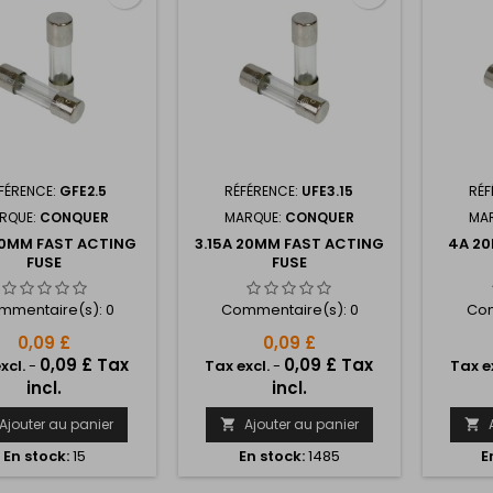
FÉRENCE:
GFE2.5
RÉFÉRENCE:
UFE3.15
RÉF
RQUE:
CONQUER
MARQUE:
CONQUER
MA
20MM FAST ACTING
3.15A 20MM FAST ACTING
4A 2
FUSE
FUSE
mmentaire(s):
0
Commentaire(s):
0
Com
0,09 £
0,09 £
0,09 £ Tax
0,09 £ Tax
xcl.
-
Tax excl.
-
Tax e
incl.
incl.
Ajouter au panier
Ajouter au panier


En stock:
15
En stock:
1485
E