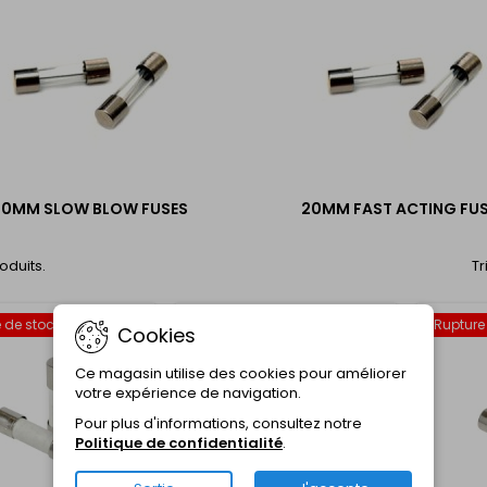
20MM SLOW BLOW FUSES
20MM FAST ACTING FU
roduits.
Tr
 de stock
Rupture
Cookies
favorite_border
favorite_border
Ce magasin utilise des cookies pour améliorer
votre expérience de navigation.
Pour plus d'informations, consultez notre
Politique de confidentialité
.