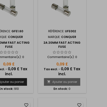
ÉRENCE:
GFE1.60
RÉFÉRENCE:
UFE002
RQUE:
CONQUER
MARQUE:
CONQUER
20MM FAST ACTING
2A 20MM FAST ACTING
FUSE
FUSE
mentaire(s):
0
Commentaire(s):
0
0,09 £
0,09 £
0,09 £ Tax
0,09 £ Tax
xcl.
-
Tax excl.
-
incl.
incl.
Ajouter au panier
Ajouter au panier

En stock:
910
En stock:
0
favorite_border
favorite_border