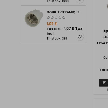
En stock:
1000
DOUILLE CÉRAMIQUE E27
1,07 £
1,07 £ Tax
Tax excl.
-
RÉ
incl.
favorite_border
MA
En stock:
381
1.25A
Co
Tax e
