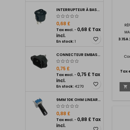
INTERRUPTEUR À BASCULE ROND R13-112A
0,68 £
RÉ
0,68 £ Tax
Tax excl.
-
MA
incl.
favorite_border
3.15A
En stock:
1
CONNECTEUR EMBASE SECTEUR IEC C14
Co
0,75 £
Tax e
0,75 £ Tax
Tax excl.
-
incl.
favorite_border
En stock:
4270

9MM 10K OHM LINEAR POT WITH WHITE LINE INDICATOR
0,88 £
0,88 £ Tax
Tax excl.
-
incl.
favorite_border