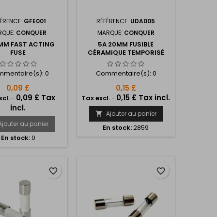
FÉRENCE:
GFE001
RÉFÉRENCE:
UDA005
RQUE:
CONQUER
MARQUE:
CONQUER
0MM FAST ACTING
5A 20MM FUSIBLE
FUSE
CÉRAMIQUE TEMPORISÉ
mentaire(s):
0
Commentaire(s):
0
0,09 £
0,15 £
0,09 £ Tax
0,15 £ Tax incl.
xcl.
-
Tax excl.
-
incl.
Ajouter au panier

Ajouter au panier
En stock:
2859
En stock:
0
favorite_border
favorite_border