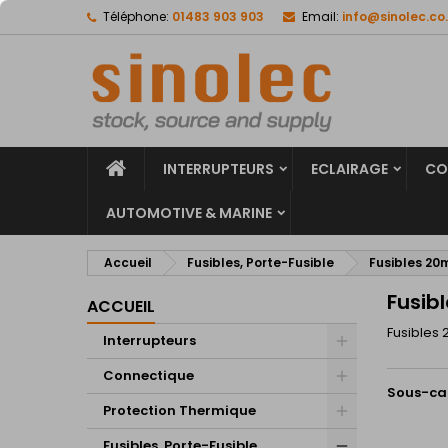
Téléphone:
01483 903 903
Email:
info@sinolec.co
A
(
C
C
add_circle_outline
((
Vo
No
d'e
INTERRUPTEURS
ECLAIRAGE
CO
AUTOMOTIVE & MARINE
Accueil
Fusibles, Porte-Fusible
Fusibles 2
Fusib
ACCUEIL
Fusibles
Interrupteurs
Connectique
Sous-ca
Protection Thermique
Fusibles, Porte-Fusible