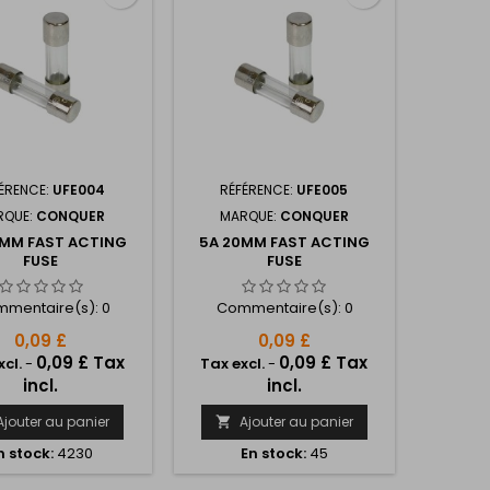
ÉRENCE:
UFE004
RÉFÉRENCE:
UFE005
RQUE:
CONQUER
MARQUE:
CONQUER
0MM FAST ACTING
5A 20MM FAST ACTING
FUSE
FUSE
mentaire(s):
0
Commentaire(s):
0
0,09 £
0,09 £
0,09 £ Tax
0,09 £ Tax
xcl.
-
Tax excl.
-
incl.
incl.
Ajouter au panier
Ajouter au panier

n stock:
4230
En stock:
45