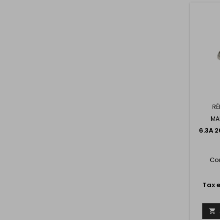
RÉ
MA
6.3A 
Co
Tax e
