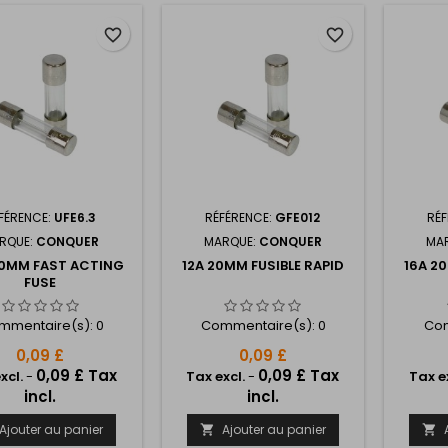
favorite_border
favorite_border
FÉRENCE:
UFE6.3
RÉFÉRENCE:
GFE012
RÉ
RQUE:
CONQUER
MARQUE:
CONQUER
MA
20MM FAST ACTING
12A 20MM FUSIBLE RAPID
16A 2
FUSE
mmentaire(s):
0
Commentaire(s):
0
Com
0,09 £
0,09 £
0,09 £ Tax
0,09 £ Tax
xcl.
-
Tax excl.
-
Tax e
incl.
incl.
Ajouter au panier
Ajouter au panier

